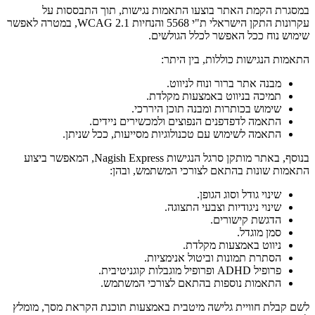
במסגרת הקמת האתר בוצעו התאמות נגישות, תוך התבססות על
עקרונות התקן הישראלי ת"י 5568 והנחיות WCAG 2.1, במטרה לאפשר
שימוש נוח ככל האפשר לכלל הגולשים.
התאמות הנגישות כוללות, בין היתר:
מבנה אתר ברור ונוח לניווט.
תמיכה בניווט באמצעות מקלדת.
שימוש בכותרות ומבנה תוכן היררכי.
התאמה לדפדפנים הנפוצים ולמכשירים ניידים.
התאמה לשימוש עם טכנולוגיות מסייעות, ככל שניתן.
בנוסף, באתר מותקן סרגל הנגישות Nagish Express, המאפשר ביצוע
התאמות שונות בהתאם לצורכי המשתמש, ובהן:
שינוי גודל וסוג הגופן.
שינוי ניגודיות וצבעי התצוגה.
הדגשת קישורים.
סמן מוגדל.
ניווט באמצעות מקלדת.
הסתרת תמונות וביטול אנימציות.
פרופיל ADHD ופרופיל מוגבלות קוגניטיבית.
התאמות נוספות בהתאם לצורכי המשתמש.
לשם קבלת חוויית גלישה מיטבית באמצעות תוכנת הקראת מסך, מומלץ