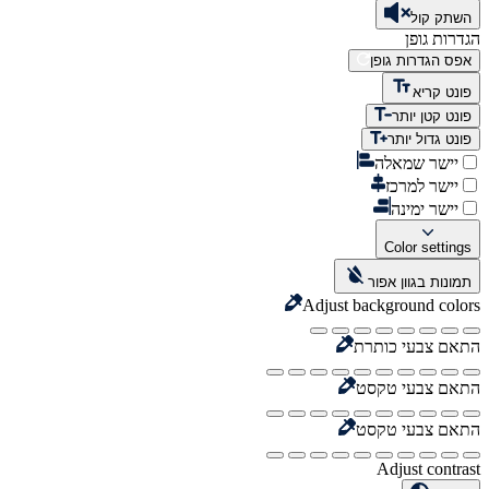
השתק קול
הגדרות גופן
אפס הגדרות גופן
פונט קריא
פונט קטן יותר
פונט גדול יותר
יישר שמאלה
יישר למרכז
יישר ימינה
Color settings
תמונות בגוון אפור
Adjust background colors
התאם צבעי כותרת
התאם צבעי טקסט
התאם צבעי טקסט
Adjust contrast