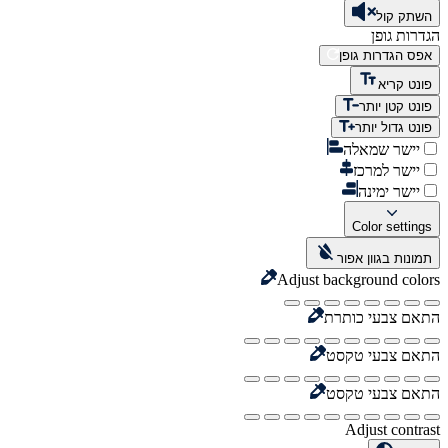
השתק קול
הגדרות גופן
אפס הגדרות גופן
פונט קריא
פונט קטן יותר
פונט גדול יותר
יישר שמאלה
יישר למרכז
יישר ימינה
Color settings
תמונות בגוון אפור
Adjust background colors
התאם צבעי כותרת
התאם צבעי טקסט
התאם צבעי טקסט
Adjust contrast