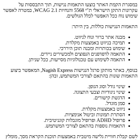
במסגרת הקמת האתר בוצעו התאמות נגישות, תוך התבססות על
עקרונות התקן הישראלי ת"י 5568 והנחיות WCAG 2.1, במטרה לאפשר
שימוש נוח ככל האפשר לכלל הגולשים.
התאמות הנגישות כוללות, בין היתר:
מבנה אתר ברור ונוח לניווט.
תמיכה בניווט באמצעות מקלדת.
שימוש בכותרות ומבנה תוכן היררכי.
התאמה לדפדפנים הנפוצים ולמכשירים ניידים.
התאמה לשימוש עם טכנולוגיות מסייעות, ככל שניתן.
בנוסף, באתר מותקן סרגל הנגישות Nagish Express, המאפשר ביצוע
התאמות שונות בהתאם לצורכי המשתמש, ובהן:
שינוי גודל וסוג הגופן.
שינוי ניגודיות וצבעי התצוגה.
הדגשת קישורים.
סמן מוגדל.
ניווט באמצעות מקלדת.
הסתרת תמונות וביטול אנימציות.
פרופיל ADHD ופרופיל מוגבלות קוגניטיבית.
התאמות נוספות בהתאם לצורכי המשתמש.
לשם קבלת חוויית גלישה מיטבית באמצעות תוכנת הקראת מסך, מומלץ