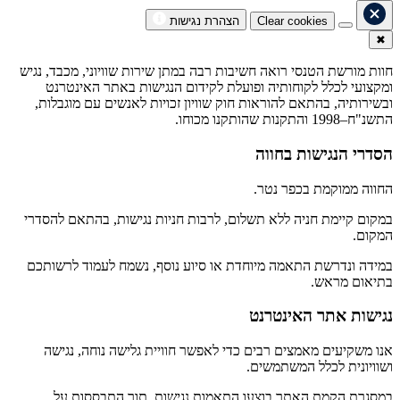
Clear cookies
הצהרת נגישות
✖
חוות מורשת הטנסי רואה חשיבות רבה במתן שירות שוויוני, מכבד, נגיש
ומקצועי לכלל לקוחותיה ופועלת לקידום הנגישות באתר האינטרנט
ובשירותיה, בהתאם להוראות חוק שוויון זכויות לאנשים עם מוגבלות,
התשנ"ח–1998 והתקנות שהותקנו מכוחו.
הסדרי הנגישות בחווה
החווה ממוקמת בכפר נטר.
במקום קיימת חניה ללא תשלום, לרבות חניות נגישות, בהתאם להסדרי
המקום.
במידה ונדרשת התאמה מיוחדת או סיוע נוסף, נשמח לעמוד לרשותכם
בתיאום מראש.
נגישות אתר האינטרנט
אנו משקיעים מאמצים רבים כדי לאפשר חוויית גלישה נוחה, נגישה
ושוויונית לכלל המשתמשים.
במסגרת הקמת האתר בוצעו התאמות נגישות, תוך התבססות על