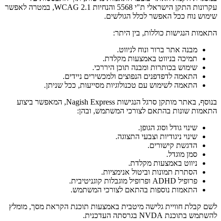
עקרונות התקן הישראלי ת"י 5568 והנחיות WCAG 2.1, במטרה לאפשר
שימוש נוח ככל האפשר לכלל הגולשים.
התאמות הנגישות כוללות, בין היתר:
מבנה אתר ברור ונוח לניווט.
תמיכה בניווט באמצעות מקלדת.
שימוש בכותרות ומבנה תוכן היררכי.
התאמה לדפדפנים הנפוצים ולמכשירים ניידים.
התאמה לשימוש עם טכנולוגיות מסייעות, ככל שניתן.
בנוסף, באתר מותקן סרגל הנגישות Nagish Express, המאפשר ביצוע
התאמות שונות בהתאם לצורכי המשתמש, ובהן:
שינוי גודל וסוג הגופן.
שינוי ניגודיות וצבעי התצוגה.
הדגשת קישורים.
סמן מוגדל.
ניווט באמצעות מקלדת.
הסתרת תמונות וביטול אנימציות.
פרופיל ADHD ופרופיל מוגבלות קוגניטיבית.
התאמות נוספות בהתאם לצורכי המשתמש.
לשם קבלת חוויית גלישה מיטבית באמצעות תוכנת הקראת מסך, מומלץ
להשתמש בתוכנת NVDA בגרסתה העדכנית.