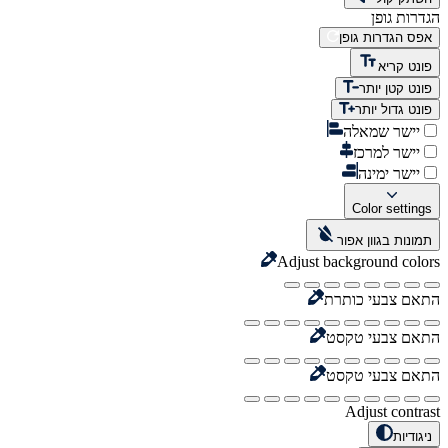
הגדרות גופן
אפס הגדרות גופן
פונט קריא
פונט קטן יותר
פונט גדול יותר
יישר שמאלה
יישר למרכז
יישר ימינה
Color settings
תמונות בגוון אפור
Adjust background colors
התאם צבעי כותרת
התאם צבעי טקסט
התאם צבעי טקסט
Adjust contrast
ניגודיות