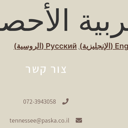
بية الأحصن
Eng
(
الإنجليزية
)
Русский
(
الروسية
)
צור קשר
072-3943058
tennessee@paska.co.il