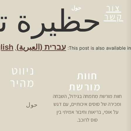
צור
حظيرة تر
حول
קשר
עברית
(
العبرية
)
lish
This post is also available in:
ניווט
חוות
מהיר
מורשת
חוות מורשת מתמחה בגידול, השבחה
ומכירה של סוסים איכותיים, עם דגש
حول
על אופי, בריאות וחיבור אמיתי בין
סוס לרוכב.