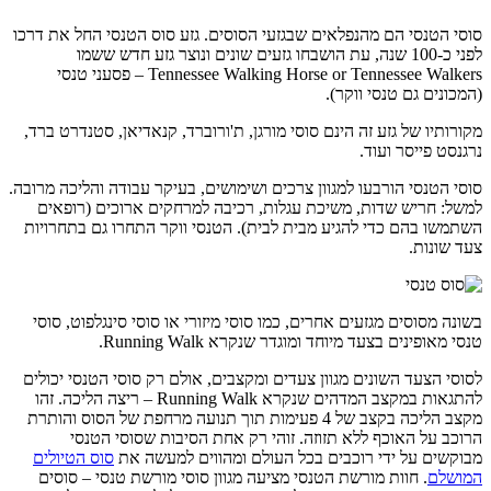
סוסי הטנסי הם מהנפלאים שבגזעי הסוסים. גזע סוס הטנסי החל את דרכו
לפני כ-100 שנה, עת הושבחו גזעים שונים ונוצר גזע חדש ששמו
Tennessee Walking Horse or Tennessee Walkers – פסעני טנסי
(המכונים גם טנסי ווקר).
מקורותיו של גזע זה הינם סוסי מורגן, ת'ורוברד, קנאדיאן, סטנדרט ברד,
נרגנסט פייסר ועוד.
סוסי הטנסי הורבעו למגוון צרכים ושימושים, בעיקר עבודה והליכה מרובה.
למשל: חריש שדות, משיכת עגלות, רכיבה למרחקים ארוכים (רופאים
השתמשו בהם כדי להגיע מבית לבית). הטנסי ווקר התחרו גם בתחרויות
צעד שונות.
בשונה מסוסים מגזעים אחרים, כמו סוסי מיזורי או סוסי סינגלפוט, סוסי
טנסי מאופינים בצעד מיוחד ומוגדר שנקרא Running Walk.
לסוסי הצעד השונים מגוון צעדים ומקצבים, אולם רק סוסי הטנסי יכולים
להתגאות במקצב המדהים שנקרא Running Walk – ריצה הליכה. זהו
מקצב הליכה בקצב של 4 פעימות תוך תנועה מרחפת של הסוס והותרת
הרוכב על האוכף ללא תזוזה. זוהי רק אחת הסיבות שסוסי הטנסי
מבוקשים על ידי רוכבים בכל העולם ומהווים למעשה את
סוס הטיולים
המושלם
. חוות מורשת הטנסי מציעה מגוון סוסי מורשת טנסי – סוסים