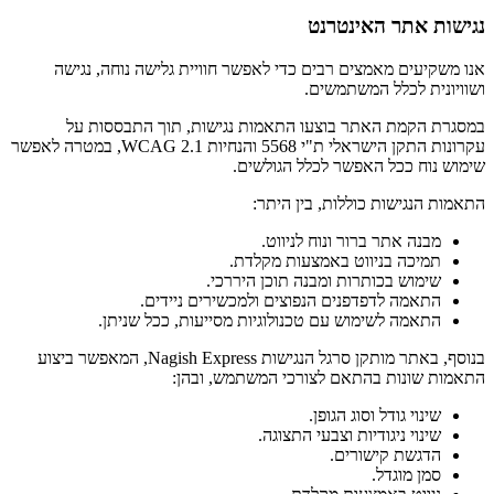
נגישות אתר האינטרנט
אנו משקיעים מאמצים רבים כדי לאפשר חוויית גלישה נוחה, נגישה
ושוויונית לכלל המשתמשים.
במסגרת הקמת האתר בוצעו התאמות נגישות, תוך התבססות על
עקרונות התקן הישראלי ת"י 5568 והנחיות WCAG 2.1, במטרה לאפשר
שימוש נוח ככל האפשר לכלל הגולשים.
התאמות הנגישות כוללות, בין היתר:
מבנה אתר ברור ונוח לניווט.
תמיכה בניווט באמצעות מקלדת.
שימוש בכותרות ומבנה תוכן היררכי.
התאמה לדפדפנים הנפוצים ולמכשירים ניידים.
התאמה לשימוש עם טכנולוגיות מסייעות, ככל שניתן.
בנוסף, באתר מותקן סרגל הנגישות Nagish Express, המאפשר ביצוע
התאמות שונות בהתאם לצורכי המשתמש, ובהן:
שינוי גודל וסוג הגופן.
שינוי ניגודיות וצבעי התצוגה.
הדגשת קישורים.
סמן מוגדל.