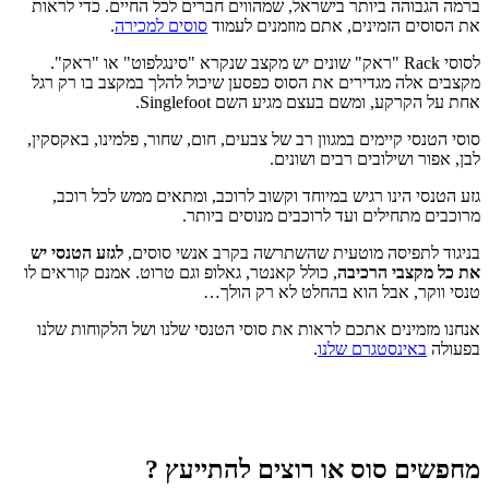
ברמה הגבוהה ביותר בישראל, שמהווים חברים לכל החיים. כדי לראות
את הסוסים הזמינים, אתם מוזמנים לעמוד
סוסים למכירה
.
לסוסי Rack "ראק" שונים יש מקצב שנקרא "סינגלפוט" או "ראק".
מקצבים אלה מגדירים את הסוס כפסען שיכול להלך במקצב בו רק רגל
אחת על הקרקע, ומשם בעצם מגיע השם Singlefoot.
סוסי הטנסי קיימים במגוון רב של צבעים, חום, שחור, פלמינו, באקסקין,
לבן, אפור ושילובים רבים ושונים.
גזע הטנסי הינו רגיש במיוחד וקשוב לרוכב, ומתאים ממש לכל רוכב,
מרוכבים מתחילים ועד לרוכבים מנוסים ביותר.
בניגוד לתפיסה מוטעית שהשתרשה בקרב אנשי סוסים,
לגזע הטנסי יש
את כל מקצבי הרכיבה
, כולל קאנטר, גאלופ וגם טרוט. אמנם קוראים לו
טנסי ווקר, אבל הוא בהחלט לא רק הולך…
אנחנו מזמינים אתכם לראות את סוסי הטנסי שלנו ושל הלקוחות שלנו
בפעולה
באינסטגרם שלנו
.
מחפשים סוס או רוצים להתייעץ ?