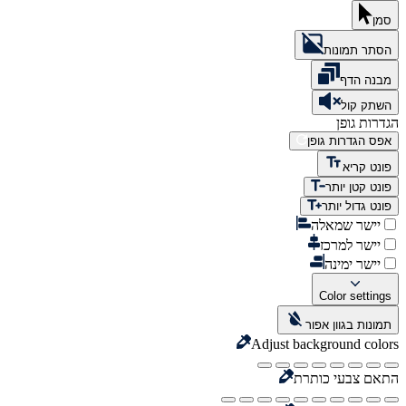
סמן
הסתר תמונות
מבנה הדף
השתק קול
הגדרות גופן
אפס הגדרות גופן
פונט קריא
פונט קטן יותר
פונט גדול יותר
יישר שמאלה
יישר למרכז
יישר ימינה
Color settings
תמונות בגוון אפור
Adjust background colors
התאם צבעי כותרת