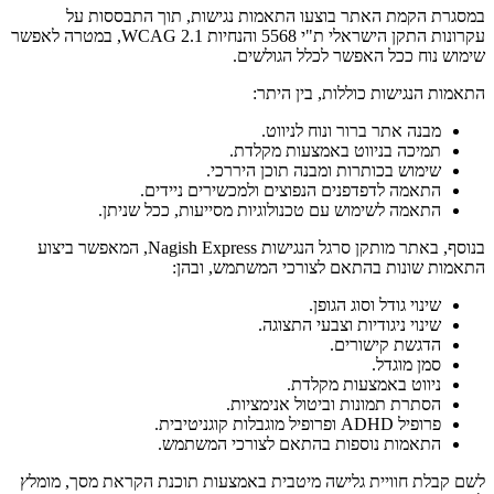
במסגרת הקמת האתר בוצעו התאמות נגישות, תוך התבססות על
עקרונות התקן הישראלי ת"י 5568 והנחיות WCAG 2.1, במטרה לאפשר
שימוש נוח ככל האפשר לכלל הגולשים.
התאמות הנגישות כוללות, בין היתר:
מבנה אתר ברור ונוח לניווט.
תמיכה בניווט באמצעות מקלדת.
שימוש בכותרות ומבנה תוכן היררכי.
התאמה לדפדפנים הנפוצים ולמכשירים ניידים.
התאמה לשימוש עם טכנולוגיות מסייעות, ככל שניתן.
בנוסף, באתר מותקן סרגל הנגישות Nagish Express, המאפשר ביצוע
התאמות שונות בהתאם לצורכי המשתמש, ובהן:
שינוי גודל וסוג הגופן.
שינוי ניגודיות וצבעי התצוגה.
הדגשת קישורים.
סמן מוגדל.
ניווט באמצעות מקלדת.
הסתרת תמונות וביטול אנימציות.
פרופיל ADHD ופרופיל מוגבלות קוגניטיבית.
התאמות נוספות בהתאם לצורכי המשתמש.
לשם קבלת חוויית גלישה מיטבית באמצעות תוכנת הקראת מסך, מומלץ