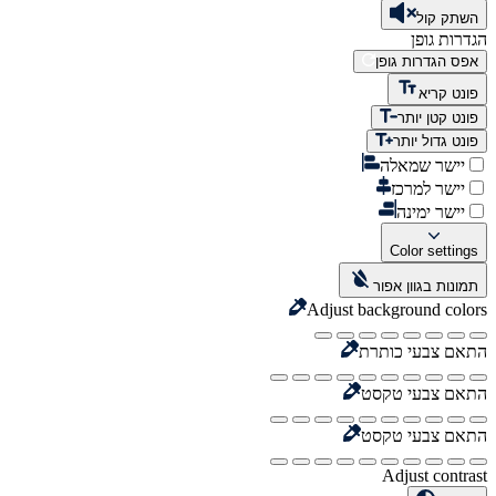
השתק קול
הגדרות גופן
אפס הגדרות גופן
פונט קריא
פונט קטן יותר
פונט גדול יותר
יישר שמאלה
יישר למרכז
יישר ימינה
Color settings
תמונות בגוון אפור
Adjust background colors
התאם צבעי כותרת
התאם צבעי טקסט
התאם צבעי טקסט
Adjust contrast