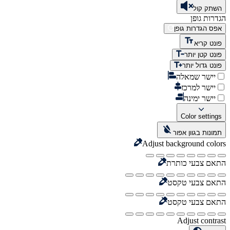
השתק קול
הגדרות גופן
אפס הגדרות גופן
פונט קריא
פונט קטן יותר
פונט גדול יותר
יישר שמאלה
יישר למרכז
יישר ימינה
Color settings
תמונות בגוון אפור
Adjust background colors
התאם צבעי כותרת
התאם צבעי טקסט
התאם צבעי טקסט
Adjust contrast