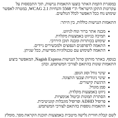
במסגרת הקמת האתר בוצעו התאמות נגישות, תוך התבססות על
עקרונות התקן הישראלי ת"י 5568 והנחיות WCAG 2.1, במטרה לאפשר
שימוש נוח ככל האפשר לכלל הגולשים.
התאמות הנגישות כוללות, בין היתר:
מבנה אתר ברור ונוח לניווט.
תמיכה בניווט באמצעות מקלדת.
שימוש בכותרות ומבנה תוכן היררכי.
התאמה לדפדפנים הנפוצים ולמכשירים ניידים.
התאמה לשימוש עם טכנולוגיות מסייעות, ככל שניתן.
בנוסף, באתר מותקן סרגל הנגישות Nagish Express, המאפשר ביצוע
התאמות שונות בהתאם לצורכי המשתמש, ובהן:
שינוי גודל וסוג הגופן.
שינוי ניגודיות וצבעי התצוגה.
הדגשת קישורים.
סמן מוגדל.
ניווט באמצעות מקלדת.
הסתרת תמונות וביטול אנימציות.
פרופיל ADHD ופרופיל מוגבלות קוגניטיבית.
התאמות נוספות בהתאם לצורכי המשתמש.
לשם קבלת חוויית גלישה מיטבית באמצעות תוכנת הקראת מסך, מומלץ