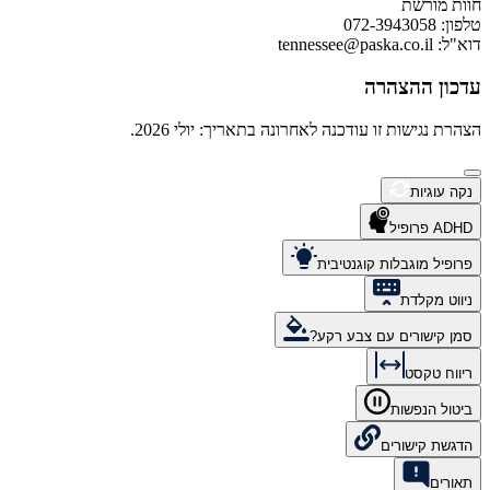
חוות מורשת
טלפון: 072-3943058
דוא"ל:
tennessee@paska.co.il
עדכון ההצהרה
הצהרת נגישות זו עודכנה לאחרונה בתאריך: יולי 2026.
נקה עוגיות
ADHD פרופיל
פרופיל מוגבלות קוגנטיבית
ניווט מקלדת
סמן קישורים עם צבע רקע?
ריווח טקסט
ביטול הנפשות
הדגשת קישורים
תאורים