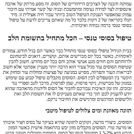
עמוקה והבנה של הצרכים הייחודיים של הסוס. זה מסע מרתק של אהבה
אינסופית לצד למידה נעימה ומתמשכת ובניה של קשר אמיתי עם חיבור
עמוק שמאפשר הענקת הטיפול הטוב ביותר עבור חיה אצילית זו. מיד
תגלו בקריאה של 2 דקות בלבד כל מה שאתם צריכים לדעת על טיפול
בסוסי טנסי ברמה גבוהה ואיכותית.
טיפול בסוסי טנסי – הכל מתחיל בתשומת הלב
בבית הגידול טיפולי בסוסי טנסי מתחיל כבר כאשר הם בגיל חודש, צמודים
לאימהות, כאשר בכל יום מברישים אותם, קושרים, דואגים לביטחונם
ולרווחתם והם חווים מגע אנושי אוהב וחם בכל יום מחדש. חשוב להבין
שטיפוח הסוסים עוד מגיל צעיר הוא הרבה יותר מעניין אסתטי אלא חשוב
לבריאות העור והפרווה, מסייע במניעה של פציעות ומחלות עור ומחזק את
הקשר בין המטפלים לבין הסוס. הסוסים מקבלים טיפול קבוע עם שימוש
במגוון של מברשות, ניקוי פרסות, שמן לפרסות, מרכך לזנב וספריי נגד
זבובים. זהו זמן האיכות עבורכם לחבור אל הסוס וליהנות מהאהבה שהוא
יודע להעניק לכם תוך כדי שאתם מעניקים לו את תשומת הלב ואת
הליטופים המרגשים ומרגישים את החיבור נרקם.
תזונה מאוזנת ומים צלולים לטיפול מיטבי
הסוסים, כיצורי מרעה, זקוקים לתזונה שהיא בעיקר על בסיס חציר איכותי
או מרעה טרי. הסוסים מקבלים מזון יבש בהתאמה אישית כאשר המזון
היבש הוא 1.5-2% ממשקל הגוף של הסוס. הסוסים מקבלים מעקב קבוע