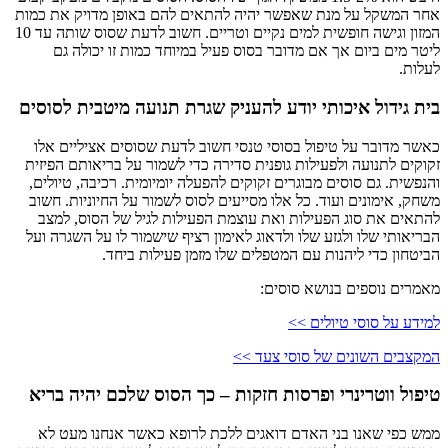
אחר המשקל על מנת שאפשר יהיה להתאים להם באופן מדויק את כמות
המזון וגישה חופשית למים נקיים וטריים. חשוב לדעת שסוס שותה עד 10
ליטר מים ביום אך אם מדובר בסוס פעיל במיוחד כמות זו יכולה גם
לעלות.
בית גידול איכותי יודע להעניק שגרת תנועה מיטבית לסוסים
כאשר מדובר על טיפול בסוסי טנסי חשוב לדעת שסוסים אציליים אלו
זקוקים לתנועה ולפעילות גופנית סדירה כדי לשמור על בריאותם הפיזית
והנפשית. גם סוסים מבוגרים זקוקים להפעלה יומיומית. רכיבה, טיולים,
משחק, אימונים ועוד. כל אלו מסייעים לסוס לשמור על החיוניות. חשוב
להתאים את סוג הפעילות ואת עוצמת הפעילות לגיל של הסוס, למצב
הבריאותי שלו ולגזע שלו ולדאוג לאימון רציף שישמור לו על השגרה ועל
הביטחון כדי ליהנות עם המטפלים שלו מזמן פעילות ביחד.
מאמרים נוספים בנושא סוסים:
למידע על סוסי טיולים >>
המקצבים השונים של סוסי צעד >>
טיפול ווטרינרי ופרסות חזקות – כך הסוס שלכם יהיה בריא
ממש כפי שאנו בני האדם דואגים ללכת לרופא כאשר אנחנו מעט לא