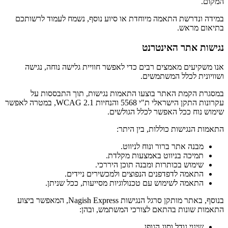
המקום.
במידה ונדרשת התאמה מיוחדת או סיוע נוסף, נשמח לעמוד לרשותכם
בתיאום מראש.
נגישות אתר האינטרנט
אנו משקיעים מאמצים רבים כדי לאפשר חוויית גלישה נוחה, נגישה
ושוויונית לכלל המשתמשים.
במסגרת הקמת האתר בוצעו התאמות נגישות, תוך התבססות על
עקרונות התקן הישראלי ת"י 5568 והנחיות WCAG 2.1, במטרה לאפשר
שימוש נוח ככל האפשר לכלל הגולשים.
התאמות הנגישות כוללות, בין היתר:
מבנה אתר ברור ונוח לניווט.
תמיכה בניווט באמצעות מקלדת.
שימוש בכותרות ומבנה תוכן היררכי.
התאמה לדפדפנים הנפוצים ולמכשירים ניידים.
התאמה לשימוש עם טכנולוגיות מסייעות, ככל שניתן.
בנוסף, באתר מותקן סרגל הנגישות Nagish Express, המאפשר ביצוע
התאמות שונות בהתאם לצורכי המשתמש, ובהן:
שינוי גודל וסוג הגופן.