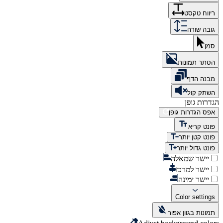
ריווח טקסט
גובה שורה
סמן
הסתר תמונות
מבנה הדף
השתק קול
הגדרות גופן
אפס הגדרות גופן
פונט קריא
פונט קטן יותר
פונט גדול יותר
יישר שמאלה
יישר למרכז
יישר ימינה
Color settings
תמונות בגוון אפור