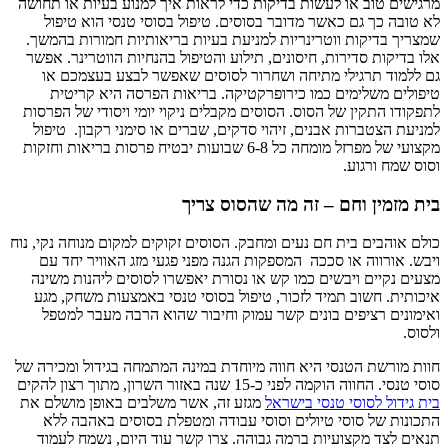
מרגישים טוב או לעשות בדיקות כדי לראות איך למנוע בעיות או תחושה
לא טובה כך גם כאשר מדובר בסוסים. טיפול בסוסי טנסי הוא טיפול
שמצריך בדיקות ווטרינריות למניעת בעיות בריאותיות חמורות בהמשך.
אלו בדיקות סדירות, חיסונים, תילוע והטיפול בהנחיות הווטרינר. אפשר
גם ללמוד תרגילי מתיחה ושחרור לסוסים שאפשר לבצע בעצמכם או
טיפולים משלימים כמו כירופרקטיקה. בריאות הפרסה היא קריטית
לתפקודו התקין של הסוס. הסוסים מקבלים ניקוי יומי ויסודי של הפרסות
למניעת הצטברות אבנים, זיהוי סדקים, שברים או סימני רקבון. טיפול
מקצועי של מפרזל מומחה כל 6-8 שבועות יבטיח פרסות בריאות וחזקות
וסוס שמח ורגוע.
בית מזמין וחם – זה מה שהסוס צריך
כולם אוהבים בית חם נעים ומחבק. הסוסים זקוקים למקום מנוחה נקי, נוח
ויבש. אורווה או סככה המספקות הגנה מפני פגעי מזג האוויר יחד עם
מצעים נקיים ויבשים כמו קש או נסורת יאפשרו לסוסים ליהנות משינה
איכותית. חשוב תמיד לזכור, טיפול בסוסי טנסי באמצעות משחק, מגע
ואימונים רציפים בונים קשר עמוק וחיבור שהוא הרבה מעבר למטפל
ולסוס.
חוות מורשת הטנסי היא חווה מיוחדת במינה המתמחה בגידול ומכירה של
סוסי טנסי. החווה הוקמה לפני כ-15 שנה באזור השרון, מתוך רצון להקים
בית גידול לסוסי טנסי בישראל
מגזע זה, אשר משלבים באופן מושלם את
התכונות של סוסי טיולים וסוסי עבודה ומטפלת בסוסים באהבה ללא
תנאים לצד מקצועיות ברמה גבוהה. צרו קשר עוד היום, נשמח לעמוד