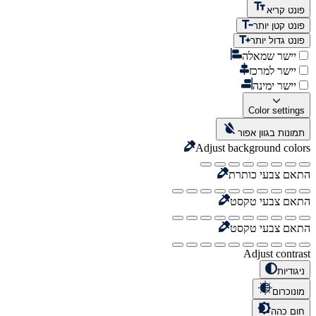
פונט קריא
פונט קטן יותר
פונט גדול יותר
יישר שמאלה
יישר למרכז
יישר ימינה
Color settings
תמונות בגוון אפור
Adjust background colors
התאם צבעי כותרת
התאם צבעי טקסט
התאם צבעי טקסט
Adjust contrast
ניגודיות
מונוכרום
חום כהה