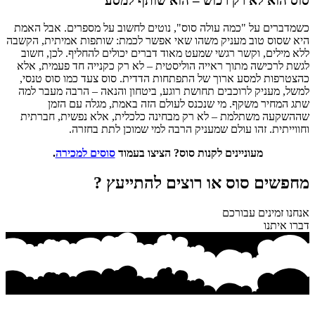
סוס הוא לא רק רכוש – הוא שותף למסע
כשמדברים על "כמה עולה סוס", נוטים לחשוב על מספרים. אבל האמת
היא שסוס טוב מעניק משהו שאי אפשר לכמת: שותפות אמיתית, הקשבה
ללא מילים, וקשר רגשי שמעט מאוד דברים יכולים להחליף. לכן, חשוב
לגשת לרכישה מתוך ראייה הוליסטית – לא רק כקנייה חד פעמית, אלא
כהצטרפות למסע ארוך של התפתחות הדדית. סוס צעד כמו סוס טנסי,
למשל, מעניק לרוכבים תחושת רוגע, ביטחון והנאה – הרבה מעבר למה
שתג המחיר משקף. מי שנכנס לעולם הזה באמת, מגלה עם הזמן
שההשקעה משתלמת – לא רק מבחינה כלכלית, אלא נפשית, חברתית
וחווייתית. זהו עולם שמעניק הרבה למי שמוכן לתת בחזרה.
מעוניינים לקנות סוס? הציצו בעמוד
סוסים למכירה
.
מחפשים סוס או רוצים להתייעץ ?
אנחנו זמינים עבורכם
דברו איתנו