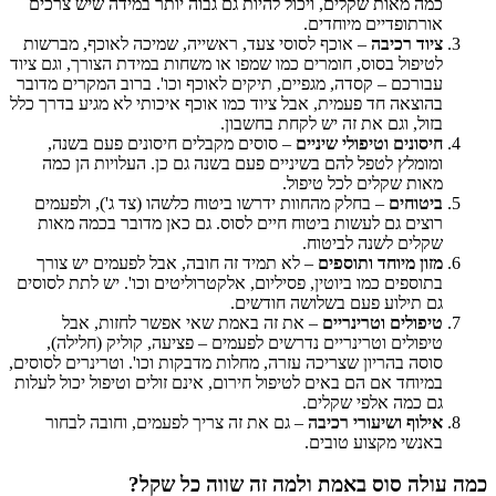
כמה מאות שקלים, ויכול להיות גם גבוה יותר במידה שיש צרכים
אורתופדיים מיוחדים.
ציוד רכיבה
– אוכף לסוסי צעד, ראשייה, שמיכה לאוכף, מברשות
לטיפול בסוס, חומרים כמו שמפו או משחות במידת הצורך, וגם ציוד
עבורכם – קסדה, מגפיים, תיקים לאוכף וכו'. ברוב המקרים מדובר
בהוצאה חד פעמית, אבל ציוד כמו אוכף איכותי לא מגיע בדרך כלל
בזול, וגם את זה יש לקחת בחשבון.
חיסונים וטיפולי שיניים
– סוסים מקבלים חיסונים פעם בשנה,
ומומלץ לטפל להם בשיניים פעם בשנה גם כן. העלויות הן כמה
מאות שקלים לכל טיפול.
ביטוחים
– בחלק מהחוות ידרשו ביטוח כלשהו (צד ג'), ולפעמים
רוצים גם לעשות ביטוח חיים לסוס. גם כאן מדובר בכמה מאות
שקלים לשנה לביטוח.
מזון מיוחד ותוספים
– לא תמיד זה חובה, אבל לפעמים יש צורך
בתוספים כמו ביוטין, פסיליום, אלקטרוליטים וכו'. יש לתת לסוסים
גם תילוע פעם בשלושה חודשים.
טיפולים וטרינריים
– את זה באמת שאי אפשר לחזות, אבל
טיפולים וטרינריים נדרשים לפעמים – פציעה, קוליק (חלילה),
סוסה בהריון שצריכה עזרה, מחלות מדבקות וכו'. וטרינרים לסוסים,
במיוחד אם הם באים לטיפול חירום, אינם זולים וטיפול יכול לעלות
גם כמה אלפי שקלים.
אילוף ושיעורי רכיבה
– גם את זה צריך לפעמים, וחובה לבחור
באנשי מקצוע טובים.
כמה עולה סוס באמת ולמה זה שווה כל שקל?