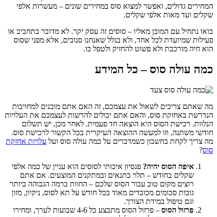
המחירים גדולים, ואפשר למצוא סוס במחירים שונים – מעשרות אלפי
שקלים ועד מאות אלפי שקלים.
בואו נתחיל עם המובן מאליו – סוסים זה עסק יקר. לא מדובר בתחביב או
פעילות שמיועדת לכל אחד, ולא בגלל שאנחנו סנובים, אלא מפני שסוס
הוא חיה מורכבת ולא פשוט להחזיק ולטפל בו.
כמה עולה סוס – כל המידע
מה שאתם צריכים לשאול את עצמכם, זה האם אתם מוכנים למחויבות
הנדרשת באחזקת סוס, והאם אתם יכולים להרשות לעצמכם את העלויות
הנלוות. רכישת הסוס היא הוצאה חד פעמית. לאחר מכן, יש תשלום
חודשי משתנה, וזו למעשה ההוצאה העיקרית בכל הקשור לרכישת סוס.
מה צריך לקחת בחשבון כשמדברים על כמה עולה סוס ועל
עלויות אחזקת
סוס
?
איפה הסוס יהיה?
פנסיון איכותי לסוסים הוא עניין של כמה אלפי
שקלים בחודש – תלוי בתנאים ובמתקנים המוצעים. אם אתם
רוצים מקום טוב עבור הסוס שלכם – החוות ברמה הגבוהה ביותר
גובות סכומים מכובדים מאוד בכל חודש על תא לסוס, ניקיון, מזון
וגם טיפול במידת הצורך.
פרזול הסוס
– פרזול הסוס מתבצע כל 4-6 שבועות לערך, ומחירו