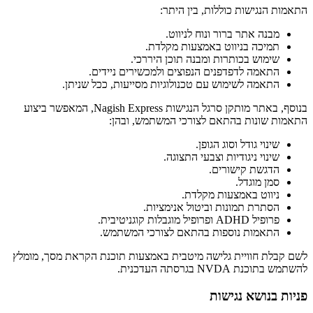
התאמות הנגישות כוללות, בין היתר:
מבנה אתר ברור ונוח לניווט.
תמיכה בניווט באמצעות מקלדת.
שימוש בכותרות ומבנה תוכן היררכי.
התאמה לדפדפנים הנפוצים ולמכשירים ניידים.
התאמה לשימוש עם טכנולוגיות מסייעות, ככל שניתן.
בנוסף, באתר מותקן סרגל הנגישות Nagish Express, המאפשר ביצוע
התאמות שונות בהתאם לצורכי המשתמש, ובהן:
שינוי גודל וסוג הגופן.
שינוי ניגודיות וצבעי התצוגה.
הדגשת קישורים.
סמן מוגדל.
ניווט באמצעות מקלדת.
הסתרת תמונות וביטול אנימציות.
פרופיל ADHD ופרופיל מוגבלות קוגניטיבית.
התאמות נוספות בהתאם לצורכי המשתמש.
לשם קבלת חוויית גלישה מיטבית באמצעות תוכנת הקראת מסך, מומלץ
להשתמש בתוכנת NVDA בגרסתה העדכנית.
פניות בנושא נגישות