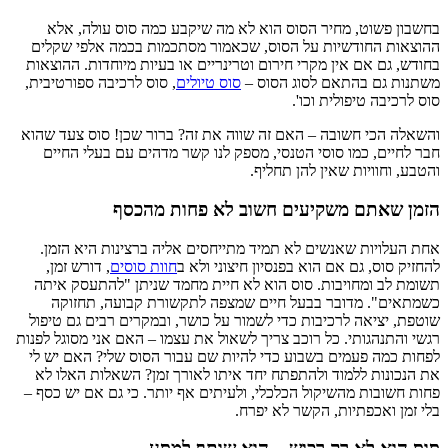
בחשבון פשוט, מחיר הסוס הוא לא מה שיקבע כמה סוס עולה, אלא
ההוצאות החודשיות על הסוס, שכאמור מסתכמות בכמה אלפי שקלים
בחודש, גם אם אין מקרי חירום וטרינריים או בעיות מיוחדות. ההוצאות
משתנות גם בהתאם לסוג הסוס –
סוס טיולים
, סוס לרכיבה ספורטיבית,
סוס לרכיבה טיפולית וכו'.
והשאלה הכי חשובה – האם זה שווה את זה? ברור שכן! סוס צעד שהוא
חבר לחיים, כמו סוסי הטנסי, מספק לנו קשר מדהים עם בעלי החיים
והטבע, וחוויות שאין להן תחליף.
הזמן שאתם משקיעים חשוב לא פחות מהכסף
אחת העלויות שאנשים לא תמיד מתייחסים אליה ברצינות היא הזמן.
להחזיק סוס, גם אם הוא בפנסיון חיצוני ולא ב
חוות סוסים
, דורש זמן,
תשומת לב ומחויבות. סוס הוא לא חיית מחמד שניתן "להתעסק איתה
כשמתאים". מדובר בבעל חיים שמצפה לתקשורת קבועה, תחזוקה
שוטפת, יציאה לרכיבות כדי לשמור על כושר, ובמקרים רבים גם טיפול
רגשי והתנהגותי. כל רוכב צריך לשאול את עצמו – האם אני מסוגל לפנות
לפחות כמה פעמים בשבוע כדי להיות שם עבור הסוס שלי? האם יש לי
את הנכונות ללמוד ולהתפתח יחד איתו לאורך זמן? השאלות האלו לא
פחות חשובות מהשיקול הכלכלי, ולעיתים אף יותר. כי גם אם יש כסף –
בלי זמן ואכפתיות, הקשר לא יפרח.