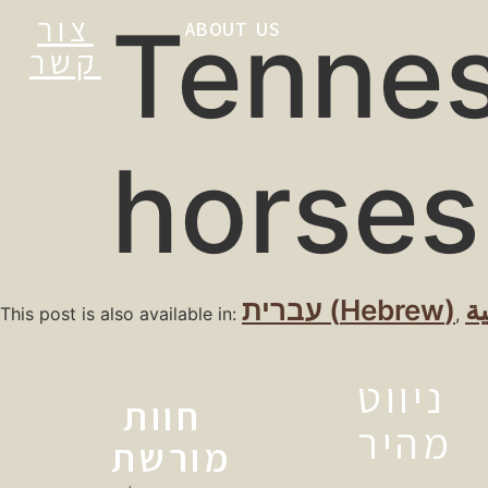
צור
Tennes
ABOUT US
קשר
horses 
עברית
(
Hebrew
)
ية
This post is also available in:
ניווט
חוות
מהיר
מורשת