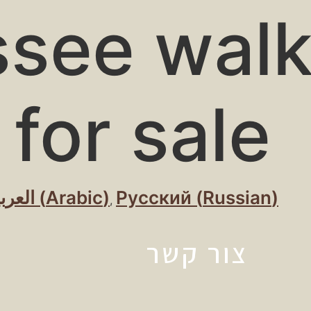
see walk
for sale
العرب
(
Arabic
)
Русский
(
Russian
)
צור קשר