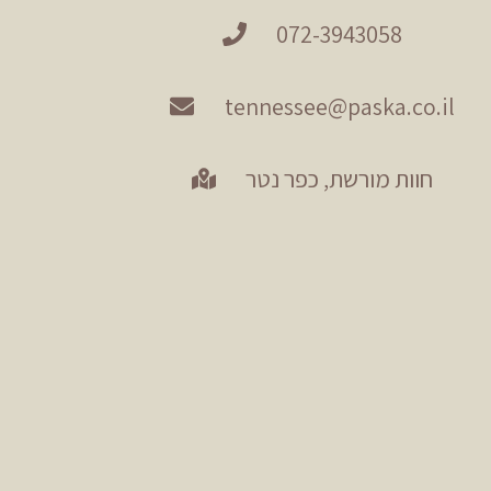
072-3943058
tennessee@paska.co.il
חוות מורשת, כפר נטר