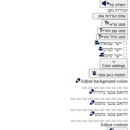
השתק קול
הגדרות גופן
אפס הגדרות גופן
פונט קריא
פונט קטן יותר
פונט גדול יותר
יישר שמאלה
יישר למרכז
יישר ימינה
Color settings
תמונות בגוון אפור
Adjust background colors
התאם צבעי כותרת
התאם צבעי טקסט
התאם צבעי טקסט
Adjust contrast