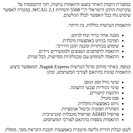
במסגרת הקמת האתר בוצעו התאמות נגישות, תוך התבססות על
עקרונות התקן הישראלי ת"י 5568 והנחיות WCAG 2.1, במטרה לאפשר
שימוש נוח ככל האפשר לכלל הגולשים.
התאמות הנגישות כוללות, בין היתר:
מבנה אתר ברור ונוח לניווט.
תמיכה בניווט באמצעות מקלדת.
שימוש בכותרות ומבנה תוכן היררכי.
התאמה לדפדפנים הנפוצים ולמכשירים ניידים.
התאמה לשימוש עם טכנולוגיות מסייעות, ככל שניתן.
בנוסף, באתר מותקן סרגל הנגישות Nagish Express, המאפשר ביצוע
התאמות שונות בהתאם לצורכי המשתמש, ובהן:
שינוי גודל וסוג הגופן.
שינוי ניגודיות וצבעי התצוגה.
הדגשת קישורים.
סמן מוגדל.
ניווט באמצעות מקלדת.
הסתרת תמונות וביטול אנימציות.
פרופיל ADHD ופרופיל מוגבלות קוגניטיבית.
התאמות נוספות בהתאם לצורכי המשתמש.
לשם קבלת חוויית גלישה מיטבית באמצעות תוכנת הקראת מסך, מומלץ