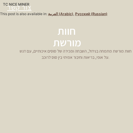
TC NICE MINER
צור קשר
This post is also available in:
العربية
(
Arabic
)
Русский
(
Russian
)
חוות
מורשת
חוות מורשת מתמחה בגידול, השבחה ומכירה של סוסים איכותיים, עם דגש
על אופי, בריאות וחיבור אמיתי בין סוס לרוכב.