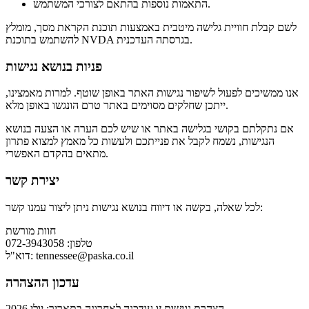
התאמות נוספות בהתאם לצורכי המשתמש.
לשם קבלת חוויית גלישה מיטבית באמצעות תוכנת הקראת מסך, מומלץ
להשתמש בתוכנת NVDA בגרסתה העדכנית.
פניות בנושא נגישות
אנו ממשיכים לפעול לשיפור נגישות האתר באופן שוטף. למרות מאמצינו,
ייתכן שחלקים מסוימים באתר טרם הונגשו באופן מלא.
אם נתקלתם בקושי בגלישה באתר או שיש לכם הערה או הצעה בנושא
הנגישות, נשמח לקבל את פנייתכם ולעשות כל מאמץ למצוא פתרון
מתאים בהקדם האפשרי.
יצירת קשר
לכל שאלה, בקשה או דיווח בנושא נגישות ניתן ליצור עמנו קשר:
חוות מורשת
טלפון: 072-3943058
tennessee@paska.co.il
דוא"ל:
עדכון ההצהרה
הצהרת נגישות זו עודכנה לאחרונה בתאריך: יולי 2026.