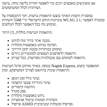
אנו משקיעים מאמצים רבים כדי לאפשר חוויית גלישה נוחה, נגישה
ושוויונית לכלל המשתמשים.
במסגרת הקמת האתר בוצעו התאמות נגישות, תוך התבססות על
עקרונות התקן הישראלי ת"י 5568 והנחיות WCAG 2.1, במטרה לאפשר
שימוש נוח ככל האפשר לכלל הגולשים.
התאמות הנגישות כוללות, בין היתר:
מבנה אתר ברור ונוח לניווט.
תמיכה בניווט באמצעות מקלדת.
שימוש בכותרות ומבנה תוכן היררכי.
התאמה לדפדפנים הנפוצים ולמכשירים ניידים.
התאמה לשימוש עם טכנולוגיות מסייעות, ככל שניתן.
בנוסף, באתר מותקן סרגל הנגישות Nagish Express, המאפשר ביצוע
התאמות שונות בהתאם לצורכי המשתמש, ובהן:
שינוי גודל וסוג הגופן.
שינוי ניגודיות וצבעי התצוגה.
הדגשת קישורים.
סמן מוגדל.
ניווט באמצעות מקלדת.
הסתרת תמונות וביטול אנימציות.
פרופיל ADHD ופרופיל מוגבלות קוגניטיבית.