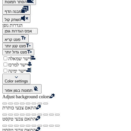
הסתר תמונות
מבנה הדף
השתק קול
הגדרות גופן
אפס הגדרות גופן
פונט קריא
פונט קטן יותר
פונט גדול יותר
יישר שמאלה
יישר למרכז
יישר ימינה
Color settings
תמונות בגוון אפור
Adjust background colors
התאם צבעי כותרת
התאם צבעי טקסט
התאם צבעי טקסט