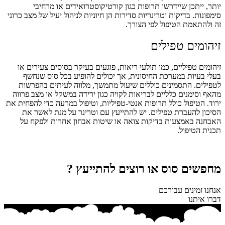
יותר, ייתכן שיידרשו תרופות כגון קורטיקוסטרואידים או מרחיבי
סימפונות. בדיקות וטרינריות סדירות הן חיוניות לניהול יעיל של מצב כרוני
זה ולהתאמת הטיפול לפי הצורך.
זיהומים טפילים
זיהומים טפיליים, כמו תולעי ריאות, פוגעים בעיקר בסוסים צעירים או
בעלי בעיות במערכת החיסונית, אך יכולים להופיע בכל סוס שנחשף
לטפילים. התסמינים כוללים שיעול מתמשך, מלווה לעיתים בהפרשות
מהאף וסימנים כלליים לבריאות לקויה כגון ירידה במשקל או מצב פרווה
ירוד. הטיפול כולל תרופות אנטי-טפיליות, וטיפול במרעה כדי להפחית את
הסיכון להעברת טפילים. יש להתייעץ עם וטרינר על מנת לאשר את
האבחנה באמצעות בדיקות צואה או שיטות אבחון אחרות ולפקח על
תכנית הטיפול.
מחפשים סוס או רוצים להתייעץ ?
אנחנו זמינים עבורכם
דברו איתנו