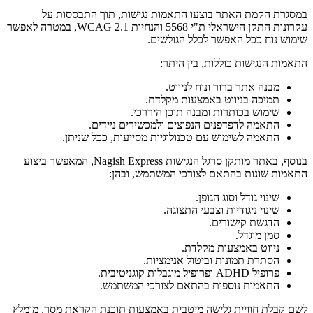
במסגרת הקמת האתר בוצעו התאמות נגישות, תוך התבססות על
עקרונות התקן הישראלי ת"י 5568 והנחיות WCAG 2.1, במטרה לאפשר
שימוש נוח ככל האפשר לכלל הגולשים.
התאמות הנגישות כוללות, בין היתר:
מבנה אתר ברור ונוח לניווט.
תמיכה בניווט באמצעות מקלדת.
שימוש בכותרות ומבנה תוכן היררכי.
התאמה לדפדפנים הנפוצים ולמכשירים ניידים.
התאמה לשימוש עם טכנולוגיות מסייעות, ככל שניתן.
בנוסף, באתר מותקן סרגל הנגישות Nagish Express, המאפשר ביצוע
התאמות שונות בהתאם לצורכי המשתמש, ובהן:
שינוי גודל וסוג הגופן.
שינוי ניגודיות וצבעי התצוגה.
הדגשת קישורים.
סמן מוגדל.
ניווט באמצעות מקלדת.
הסתרת תמונות וביטול אנימציות.
פרופיל ADHD ופרופיל מוגבלות קוגניטיבית.
התאמות נוספות בהתאם לצורכי המשתמש.
לשם קבלת חוויית גלישה מיטבית באמצעות תוכנת הקראת מסך, מומלץ