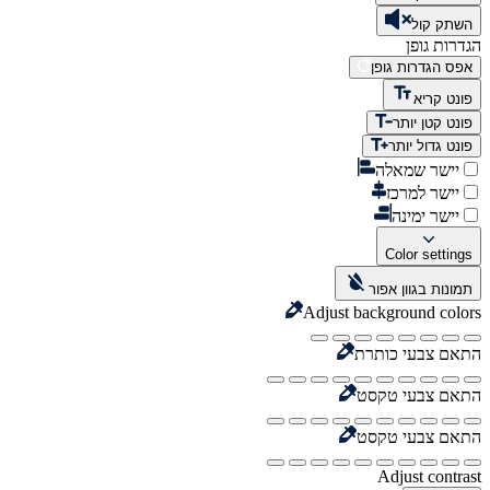
השתק קול
הגדרות גופן
אפס הגדרות גופן
פונט קריא
פונט קטן יותר
פונט גדול יותר
יישר שמאלה
יישר למרכז
יישר ימינה
Color settings
תמונות בגוון אפור
Adjust background colors
התאם צבעי כותרת
התאם צבעי טקסט
התאם צבעי טקסט
Adjust contrast