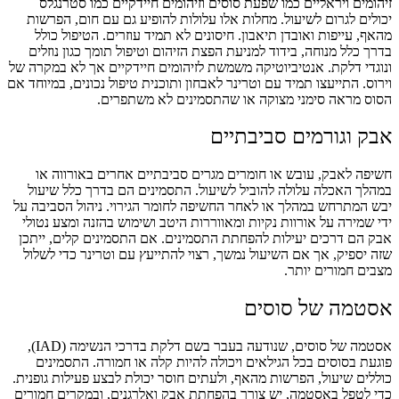
זיהומים ויראליים כמו שפעת סוסים וזיהומים חיידקיים כמו סטרנגלס
יכולים לגרום לשיעול. מחלות אלו עלולות להופיע גם עם חום, הפרשות
מהאף, עייפות ואובדן תיאבון. חיסונים לא תמיד עוזרים. הטיפול כולל
בדרך כלל מנוחה, בידוד למניעת הפצת הזיהום וטיפול תומך כגון נוזלים
ונוגדי דלקת. אנטיביוטיקה משמשת לזיהומים חיידקיים אך לא במקרה של
וירוס. התייעצו תמיד עם וטרינר לאבחון ותוכנית טיפול נכונים, במיוחד אם
הסוס מראה סימני מצוקה או שהתסמינים לא משתפרים.
אבק וגורמים סביבתיים
חשיפה לאבק, עובש או חומרים מגרים סביבתיים אחרים באורווה או
במהלך האכלה עלולה להוביל לשיעול. התסמינים הם בדרך כלל שיעול
יבש המתרחש במהלך או לאחר החשיפה לחומר הגירוי. ניהול הסביבה על
ידי שמירה על אורוות נקיות ומאווררות היטב ושימוש בהזנה ומצע נטולי
אבק הם דרכים יעילות להפחתת התסמינים. אם התסמינים קלים, ייתכן
שזה יספיק, אך אם השיעול נמשך, רצוי להתייעץ עם וטרינר כדי לשלול
מצבים חמורים יותר.
אסטמה של סוסים
אסטמה של סוסים, שנודעה בעבר בשם דלקת בדרכי הנשימה (IAD),
פוגעת בסוסים בכל הגילאים ויכולה להיות קלה או חמורה. התסמינים
כוללים שיעול, הפרשות מהאף, ולעתים חוסר יכולת לבצע פעילות גופנית.
כדי לטפל באסטמה, יש צורך בהפחתת אבק ואלרגנים, ובמקרים חמורים