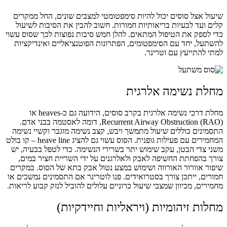
שיעול אצל סוסים יכול להיות סימפטומטי למצבים שונים, החל ממקרים
קלים ועד לבעיות בריאותיות חמורות. חשוב להבין את הסיבות לשיעול
כדי לספק את הטיפול המתאים. להלן חמש סיבות נפוצות לכך שסוס עשוי
להשתעל, יחד עם הסימפטומים, הפתרונות הפוטנציאליים ואינדיקציות
למתי להתייעץ עם וטרינר.
מחלת נשימה אלרגית
מחלת דרכי נשימה אלרגית בקרב סוסים, הידועה גם כ-heaves או
Recurrent Airway Obstruction (RAO), דומה לאסטמה בבני אדם.
התסמינים כוללים שיעול מתמשך ויבש, קצב נשימה מוגבר וקשיי נשימה
המחמירים עם פעילות גופנית. הסוס עשוי גם להציג heave line – קו בולט
משני צדי הבטן, עקב שימוש יתר בשרירי הנשימה. כדי לטפל בבעיה, יש
צורך בהפחתת החשיפה לאבק ולאלרגנים על ידי השריית חציר במים,
שיפור אוורור האורווה ושימוש במצע נטול אבק בתא של הסוס. במקרים
חמורים, ייתכן צורך בסטרואידים. פנו לוטרינר אם התסמינים נמשכים או
מחמירים, מכיוון שמצבי שיעול כרוניים עלולים להוביל לנזק קבוע לריאות.
מחלות זיהומיות (ויראליות וחיידקיות)