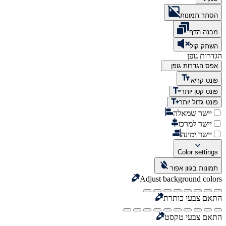
הסתר תמונות
מבנה הדף
השתק קול
הגדרות גופן
אפס הגדרות גופן
פונט קריא
פונט קטן יותר
פונט גדול יותר
יישר שמאלה
יישר למרכז
יישר ימינה
Color settings
תמונות בגוון אפור
Adjust background colors
התאם צבעי כותרת
התאם צבעי טקסט