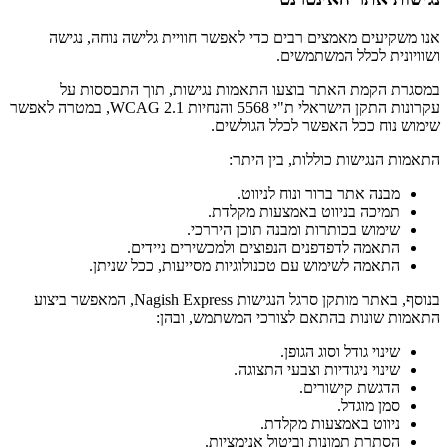
אנו משקיעים מאמצים רבים כדי לאפשר חוויית גלישה נוחה, נגישה
ושוויונית לכלל המשתמשים.
במסגרת הקמת האתר בוצעו התאמות נגישות, תוך התבססות על
עקרונות התקן הישראלי ת"י 5568 והנחיות WCAG 2.1, במטרה לאפשר
שימוש נוח ככל האפשר לכלל הגולשים.
התאמות הנגישות כוללות, בין היתר:
מבנה אתר ברור ונוח לניווט.
תמיכה בניווט באמצעות מקלדת.
שימוש בכותרות ומבנה תוכן היררכי.
התאמה לדפדפנים הנפוצים ולמכשירים ניידים.
התאמה לשימוש עם טכנולוגיות מסייעות, ככל שניתן.
בנוסף, באתר מותקן סרגל הנגישות Nagish Express, המאפשר ביצוע
התאמות שונות בהתאם לצורכי המשתמש, ובהן:
שינוי גודל וסוג הגופן.
שינוי ניגודיות וצבעי התצוגה.
הדגשת קישורים.
סמן מוגדל.
ניווט באמצעות מקלדת.
הסתרת תמונות וביטול אנימציות.