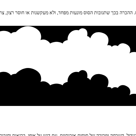
 ההכרה בכך שתגובות הסוס מונעות מפחד, ולא מעקשנות או חוסר רצון, צריכ
דול, השבחה ומכירה של סוסים איכותיים, עם דגש על אופי, בריאות וחיבור א