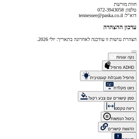
חוות מורשת
טלפון: 072-3943058
דוא"ל:
tennessee@paska.co.il
עדכון ההצהרה
הצהרת נגישות זו עודכנה לאחרונה בתאריך: יולי 2026.
נקה עוגיות
ADHD פרופיל
פרופיל מוגבלות קוגנטיבית
ניווט מקלדת
סמן קישורים עם צבע רקע?
ריווח טקסט
ביטול הנפשות
הדגשת קישורים