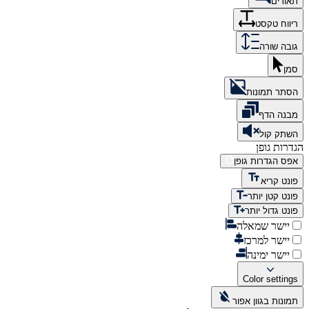
תאורים
ריווח טקסט
גובה שורה
סמן
הסתר תמונות
מבנה הדף
השתק קול
הגדרות גופן
אפס הגדרות גופן
פונט קריא
פונט קטן יותר
פונט גדול יותר
יישר שמאלה
יישר למרכז
יישר ימינה
Color settings
תמונות בגוון אפור