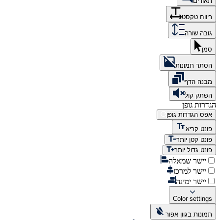
תאורים
ריווח טקסט
גובה שורה
סמן
הסתר תמונות
מבנה הדף
השתק קול
הגדרות גופן
אפס הגדרות גופן
פונט קריא
פונט קטן יותר
פונט גדול יותר
יישר שמאלה
יישר למרכז
יישר ימינה
Color settings
תמונות בגוון אפור