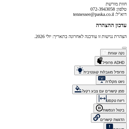
חוות מורשת
טלפון: 072-3943058
דוא"ל:
tennessee@paska.co.il
עדכון ההצהרה
הצהרת נגישות זו עודכנה לאחרונה בתאריך: יולי 2026.
נקה עוגיות
ADHD פרופיל
פרופיל מוגבלות קוגנטיבית
ניווט מקלדת
סמן קישורים עם צבע רקע?
ריווח טקסט
ביטול הנפשות
הדגשת קישורים