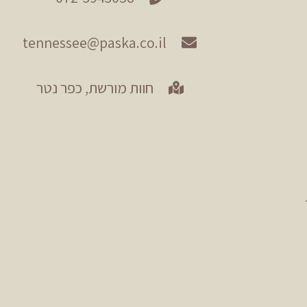
tennessee@paska.co.il
חוות מורשת, כפר נטר