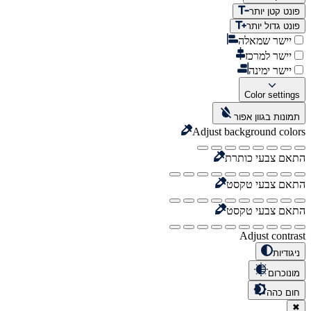
פונט קטן יותר
פונט גדול יותר
יישר שמאלה
יישר למרכז
יישר ימינה
Color settings
תמונות בגוון אפור
Adjust background colors
התאם צבעי כותרת
התאם צבעי טקסט
התאם צבעי טקסט
Adjust contrast
ניגודיות
מונוכרום
חום כהה
✖