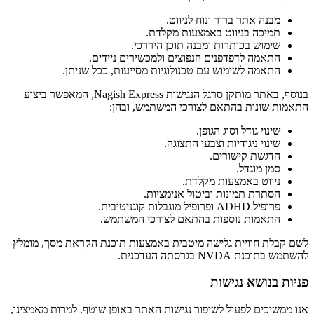
מבנה אתר ברור ונוח לניווט.
תמיכה בניווט באמצעות מקלדת.
שימוש בכותרות ומבנה תוכן היררכי.
התאמה לדפדפנים הנפוצים ולמכשירים ניידים.
התאמה לשימוש עם טכנולוגיות מסייעות, ככל שניתן.
בנוסף, באתר מותקן סרגל הנגישות Nagish Express, המאפשר ביצוע
התאמות שונות בהתאם לצורכי המשתמש, ובהן:
שינוי גודל וסוג הגופן.
שינוי ניגודיות וצבעי התצוגה.
הדגשת קישורים.
סמן מוגדל.
ניווט באמצעות מקלדת.
הסתרת תמונות וביטול אנימציות.
פרופיל ADHD ופרופיל מוגבלות קוגניטיבית.
התאמות נוספות בהתאם לצורכי המשתמש.
לשם קבלת חוויית גלישה מיטבית באמצעות תוכנת הקראת מסך, מומלץ
להשתמש בתוכנת NVDA בגרסתה העדכנית.
פניות בנושא נגישות
אנו ממשיכים לפעול לשיפור נגישות האתר באופן שוטף. למרות מאמצינו,