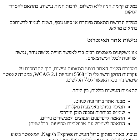
במקום קיימת חניה ללא תשלום, לרבות חניות נגישות, בהתאם להסדרי
המקום.
במידה ונדרשת התאמה מיוחדת או סיוע נוסף, נשמח לעמוד לרשותכם
בתיאום מראש.
נגישות אתר האינטרנט
אנו משקיעים מאמצים רבים כדי לאפשר חוויית גלישה נוחה, נגישה
ושוויונית לכלל המשתמשים.
במסגרת הקמת האתר בוצעו התאמות נגישות, תוך התבססות על
עקרונות התקן הישראלי ת"י 5568 והנחיות WCAG 2.1, במטרה לאפשר
שימוש נוח ככל האפשר לכלל הגולשים.
התאמות הנגישות כוללות, בין היתר:
מבנה אתר ברור ונוח לניווט.
תמיכה בניווט באמצעות מקלדת.
שימוש בכותרות ומבנה תוכן היררכי.
התאמה לדפדפנים הנפוצים ולמכשירים ניידים.
התאמה לשימוש עם טכנולוגיות מסייעות, ככל שניתן.
בנוסף, באתר מותקן סרגל הנגישות Nagish Express, המאפשר ביצוע
התאמות שונות בהתאם לצורכי המשתמש, ובהן: