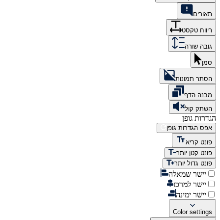
תאורים
ריווח טקסט
גובה שורה
סמן
הסתר תמונות
מבנה הדף
השתק קול
הגדרות גופן
אפס הגדרות גופן
פונט קריא
פונט קטן יותר
פונט גדול יותר
יישר שמאלה
יישר למרכז
יישר ימינה
Color settings