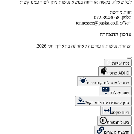
לכל שאלה, בקשה או דיווח בנושא נגישות ניתן ליצור עמנו קשר:
חוות מורשת
טלפון: 072-3943058
דוא"ל:
tennessee@paska.co.il
עדכון ההצהרה
הצהרת נגישות זו עודכנה לאחרונה בתאריך: יולי 2026.
נקה עוגיות
ADHD פרופיל
פרופיל מוגבלות קוגנטיבית
ניווט מקלדת
סמן קישורים עם צבע רקע?
ריווח טקסט
ביטול הנפשות
הדגשת קישורים