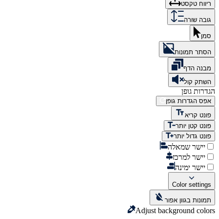
ריווח טקסט
גובה שורה
סמן
הסתר תמונות
מבנה הדף
השתק קול
הגדרות גופן
אפס הגדרות גופן
פונט קריא
פונט קטן יותר
פונט גדול יותר
יישר שמאלה
יישר למרכז
יישר ימינה
Color settings
תמונות בגוון אפור
Adjust background colors