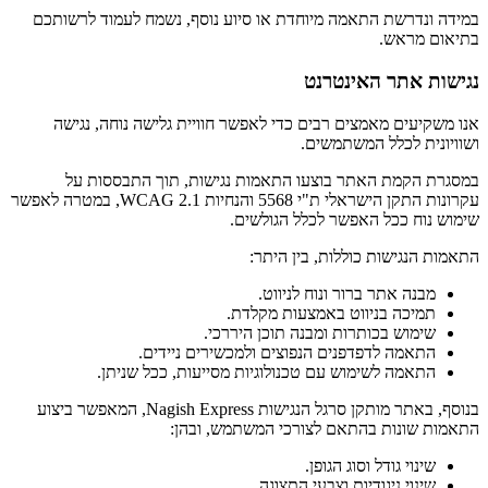
במידה ונדרשת התאמה מיוחדת או סיוע נוסף, נשמח לעמוד לרשותכם
בתיאום מראש.
נגישות אתר האינטרנט
אנו משקיעים מאמצים רבים כדי לאפשר חוויית גלישה נוחה, נגישה
ושוויונית לכלל המשתמשים.
במסגרת הקמת האתר בוצעו התאמות נגישות, תוך התבססות על
עקרונות התקן הישראלי ת"י 5568 והנחיות WCAG 2.1, במטרה לאפשר
שימוש נוח ככל האפשר לכלל הגולשים.
התאמות הנגישות כוללות, בין היתר:
מבנה אתר ברור ונוח לניווט.
תמיכה בניווט באמצעות מקלדת.
שימוש בכותרות ומבנה תוכן היררכי.
התאמה לדפדפנים הנפוצים ולמכשירים ניידים.
התאמה לשימוש עם טכנולוגיות מסייעות, ככל שניתן.
בנוסף, באתר מותקן סרגל הנגישות Nagish Express, המאפשר ביצוע
התאמות שונות בהתאם לצורכי המשתמש, ובהן:
שינוי גודל וסוג הגופן.
שינוי ניגודיות וצבעי התצוגה.