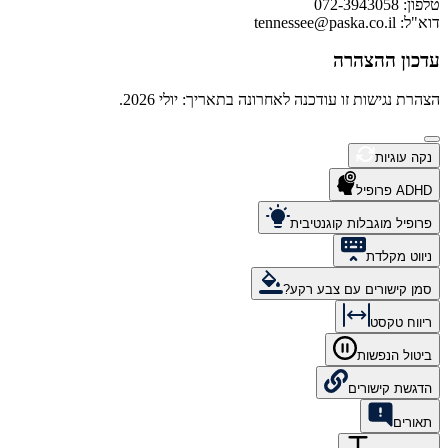
טלפון: 072-3943058
דוא"ל:
tennessee@paska.co.il
עדכון ההצהרה
הצהרת נגישות זו עודכנה לאחרונה בתאריך: יולי 2026.
נקה עוגיות
ADHD פרופיל
פרופיל מוגבלות קוגנטיבית
ניווט מקלדת
סמן קישורים עם צבע רקע?
ריווח טקסט
ביטול הנפשות
הדגשת קישורים
תאורים